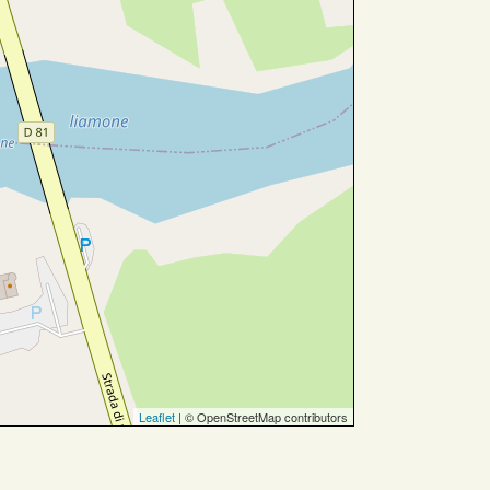
Leaflet
| © OpenStreetMap contributors