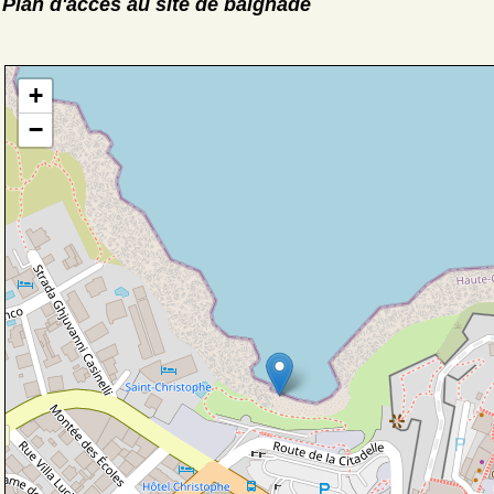
Plan d'accès au site de baignade
+
−