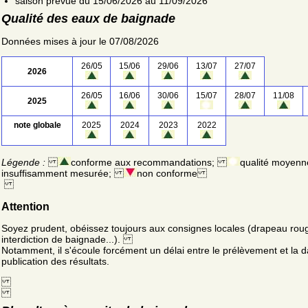
saison prévue du 15/06/2026 au 11/09/2026
Qualité des eaux de baignade
Données mises à jour le 07/08/2026
26/05
15/06
29/06
13/07
27/07
2026
26/05
16/06
30/06
15/07
28/07
11/08
2025
note globale
2025
2024
2023
2022
Légende :
conforme aux recommandations;
qualité moyenn
insuffisamment mesurée;
non conforme
Attention
Soyez prudent, obéissez toujours aux consignes locales (drapeau rou
interdiction de baignade...).
Notamment, il s'écoule forcément un délai entre le prélèvement et la d
publication des résultats.