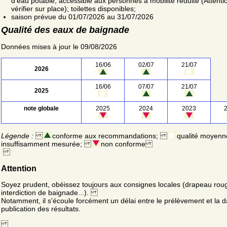
d'eau potable; accessible aux personnes à mobilité réduite (Attentio
vérifier sur place); toilettes disponibles;
saison prévue du 01/07/2026 au 31/07/2026
Qualité des eaux de baignade
Données mises à jour le 09/08/2026
16/06
02/07
21/07
2026
16/06
07/07
21/07
2025
note globale
2025
2024
2023
Légende :
conforme aux recommandations;
qualité moyenn
insuffisamment mesurée;
non conforme
Attention
Soyez prudent, obéissez toujours aux consignes locales (drapeau rou
interdiction de baignade...).
Notamment, il s'écoule forcément un délai entre le prélèvement et la d
publication des résultats.