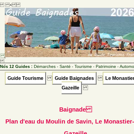
<
Nos 12 Guides :
Démarches - Santé - Tourisme - Patrimoine - Automo
Guide Tourisme
Guide Baignades
Le Monastier
Gazeille
Baignade
Plan d'eau du Moulin de Savin, Le Monastier-
Gazeille