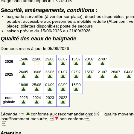
Plage sans tabac depuis le 17/7/2015
Sécurité, aménagements, conditions :
baignade surveillée (à vérifier sur place); douches disponibles; poin
potable; accessible aux personnes à mobilité réduite (Attention : vér
place); toilettes disponibles; poste de secours
saison prévue du 15/06/2026 au 21/09/2026
Qualité des eaux de baignade
Données mises à jour le 05/08/2026
15/06
22/06
29/06
06/07
15/07
20/07
27/07
2026
26/05
16/06
23/06
01/07
07/07
15/07
21/07
28/07
04/08
2025
18/08
25/08
01/09
08/09
15/09
note
2025
2024
2023
2022
globale
Légende :
conforme aux recommandations;
qualité moyenn
insuffisamment mesurée;
non conforme
Attention