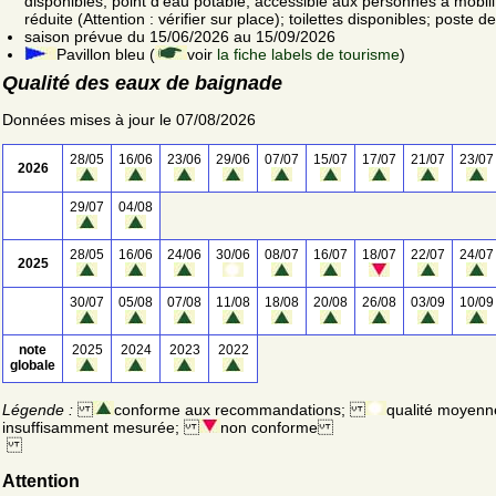
disponibles; point d'eau potable; accessible aux personnes à mobili
réduite (Attention : vérifier sur place); toilettes disponibles; poste 
saison prévue du 15/06/2026 au 15/09/2026
Pavillon bleu (
voir
la fiche labels de tourisme
)
Qualité des eaux de baignade
Données mises à jour le 07/08/2026
28/05
16/06
23/06
29/06
07/07
15/07
17/07
21/07
23/07
2026
29/07
04/08
28/05
16/06
24/06
30/06
08/07
16/07
18/07
22/07
24/07
2025
30/07
05/08
07/08
11/08
18/08
20/08
26/08
03/09
10/09
note
2025
2024
2023
2022
globale
Légende :
conforme aux recommandations;
qualité moyenn
insuffisamment mesurée;
non conforme
Attention