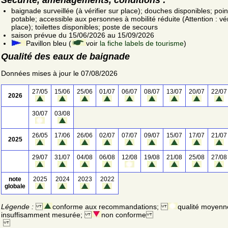
baignade surveillée (à vérifier sur place); douches disponibles; poin
potable; accessible aux personnes à mobilité réduite (Attention : vér
place); toilettes disponibles; poste de secours
saison prévue du 15/06/2026 au 15/09/2026
Pavillon bleu (
voir
la fiche labels de tourisme
)
Qualité des eaux de baignade
Données mises à jour le 07/08/2026
27/05
15/06
25/06
01/07
06/07
08/07
13/07
20/07
22/07
2026
30/07
03/08
26/05
17/06
26/06
02/07
07/07
09/07
15/07
17/07
21/07
2025
29/07
31/07
04/08
06/08
12/08
19/08
21/08
25/08
27/08
note
2025
2024
2023
2022
globale
Légende :
conforme aux recommandations;
qualité moyenn
insuffisamment mesurée;
non conforme