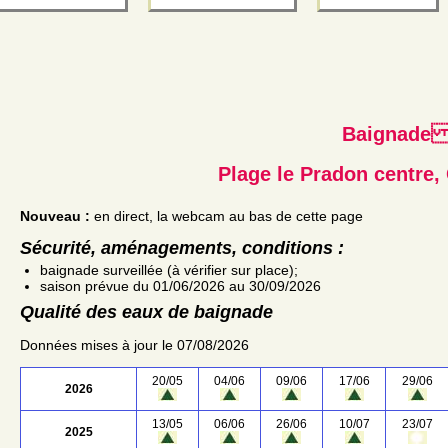
Baignad
Plage le Pradon centre,
Nouveau :
en direct, la webcam au bas de cette page
Sécurité, aménagements, conditions :
baignade surveillée (à vérifier sur place);
saison prévue du 01/06/2026 au 30/09/2026
Qualité des eaux de baignade
Données mises à jour le 07/08/2026
20/05
04/06
09/06
17/06
29/06
2026
13/05
06/06
26/06
10/07
23/07
2025