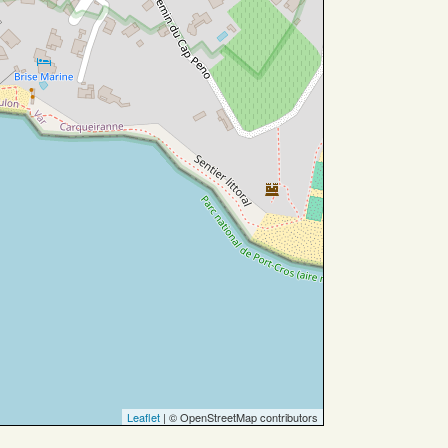
Leaflet
| © OpenStreetMap contributors