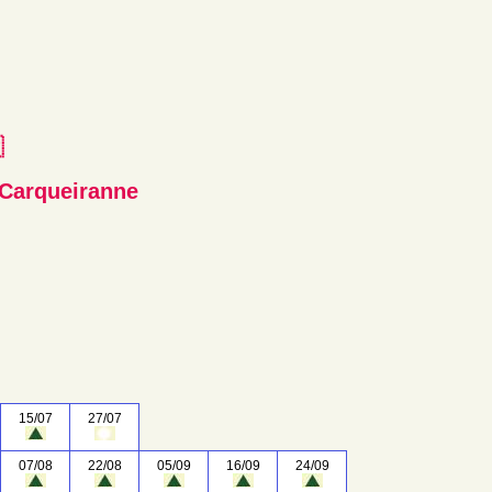
e
 Carqueiranne
15/07
27/07
07/08
22/08
05/09
16/09
24/09