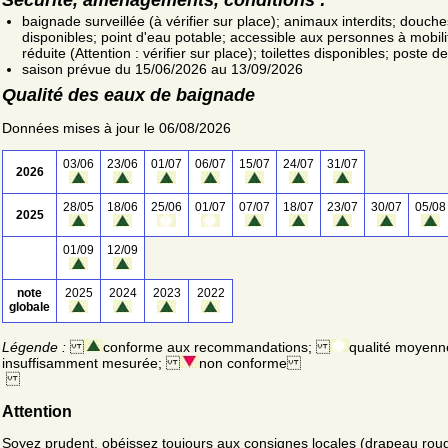
baignade surveillée (à vérifier sur place); animaux interdits; douche
disponibles; point d'eau potable; accessible aux personnes à mobili
réduite (Attention : vérifier sur place); toilettes disponibles; poste 
saison prévue du 15/06/2026 au 13/09/2026
Qualité des eaux de baignade
Données mises à jour le 06/08/2026
03/06
23/06
01/07
06/07
15/07
24/07
31/07
2026
28/05
18/06
25/06
01/07
07/07
18/07
23/07
30/07
05/08
2025
01/09
12/09
note
2025
2024
2023
2022
globale
Légende :
conforme aux recommandations;
qualité moyenn
insuffisamment mesurée;
non conforme
Attention
Soyez prudent, obéissez toujours aux consignes locales (drapeau rou