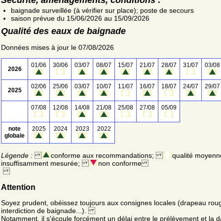
baignade surveillée (à vérifier sur place); poste de secours
saison prévue du 15/06/2026 au 15/09/2026
Qualité des eaux de baignade
Données mises à jour le 07/08/2026
01/06
30/06
03/07
08/07
15/07
21/07
28/07
31/07
03/08
2026
02/06
25/06
03/07
10/07
11/07
16/07
18/07
24/07
29/07
2025
07/08
12/08
14/08
21/08
25/08
27/08
05/09
note
2025
2024
2023
2022
globale
Légende :
conforme aux recommandations;
qualité moyenn
insuffisamment mesurée;
non conforme
Attention
Soyez prudent, obéissez toujours aux consignes locales (drapeau rou
interdiction de baignade...).
Notamment, il s'écoule forcément un délai entre le prélèvement et la d