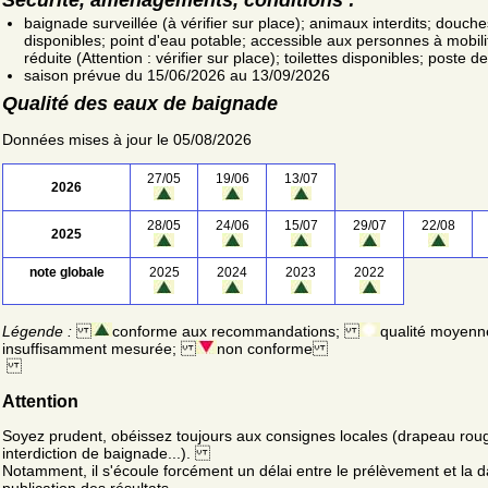
baignade surveillée (à vérifier sur place); animaux interdits; douche
disponibles; point d'eau potable; accessible aux personnes à mobili
réduite (Attention : vérifier sur place); toilettes disponibles; poste 
saison prévue du 15/06/2026 au 13/09/2026
Qualité des eaux de baignade
Données mises à jour le 05/08/2026
27/05
19/06
13/07
2026
28/05
24/06
15/07
29/07
22/08
2025
note globale
2025
2024
2023
2022
Légende :
conforme aux recommandations;
qualité moyenn
insuffisamment mesurée;
non conforme
Attention
Soyez prudent, obéissez toujours aux consignes locales (drapeau rou
interdiction de baignade...).
Notamment, il s'écoule forcément un délai entre le prélèvement et la d