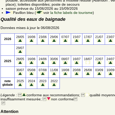
potable; accessible aux personnes à mobilité réduite (Attention : vér
place); toilettes disponibles; poste de secours
saison prévue du 15/06/2026 au 15/09/2026
Pavillon bleu (
voir
la fiche labels de tourisme
)
Qualité des eaux de baignade
Données mises à jour le 06/08/2026
28/05
16/06
23/06
29/06
07/07
15/07
17/07
21/07
23/07
2026
29/07
28/05
16/06
24/06
30/06
08/07
16/07
18/07
22/07
24/07
2025
30/07
05/08
07/08
11/08
18/08
20/08
26/08
03/09
10/09
note
2025
2024
2023
2022
globale
Légende :
conforme aux recommandations;
qualité moyenn
insuffisamment mesurée;
non conforme
Attention