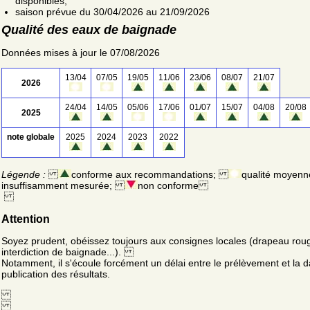
disponibles;
saison prévue du 30/04/2026 au 21/09/2026
Qualité des eaux de baignade
Données mises à jour le 07/08/2026
13/04
07/05
19/05
11/06
23/06
08/07
21/07
2026
24/04
14/05
05/06
17/06
01/07
15/07
04/08
20/08
2025
note globale
2025
2024
2023
2022
Légende :
conforme aux recommandations;
qualité moyenn
insuffisamment mesurée;
non conforme
Attention
Soyez prudent, obéissez toujours aux consignes locales (drapeau rou
interdiction de baignade...).
Notamment, il s'écoule forcément un délai entre le prélèvement et la d
publication des résultats.