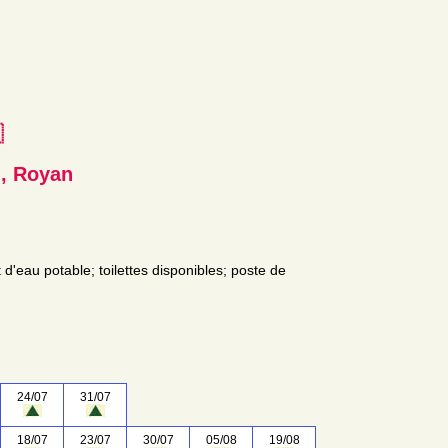
e
n, Royan
t d'eau potable; toilettes disponibles; poste de
24/07
31/07
18/07
23/07
30/07
05/08
19/08