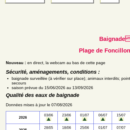
Baignad
Plage de Foncillo
Nouveau :
en direct, la webcam au bas de cette page
Sécurité, aménagements, conditions :
baignade surveillée (à vérifier sur place); animaux interdits; poin
secours
saison prévue du 15/06/2026 au 13/09/2026
Qualité des eaux de baignade
Données mises à jour le 07/08/2026
03/06
23/06
01/07
06/07
15/07
2026
28/05
18/06
25/06
01/07
07/07
2025