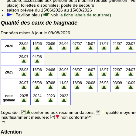
potable; accessible aux personnes à mobilité réduite (Attention : vér
place); toilettes disponibles; poste de secours
saison prévue du 15/06/2026 au 15/09/2026
Pavillon bleu (
voir
la fiche labels de tourisme
)
Qualité des eaux de baignade
Données mises à jour le 09/08/2026
28/05
16/06
23/06
29/06
07/07
15/07
17/07
21/07
23/07
2026
29/07
04/08
28/05
16/06
24/06
30/06
08/07
16/07
18/07
22/07
24/07
2025
30/07
05/08
07/08
11/08
18/08
20/08
26/08
03/09
10/09
note
2025
2024
2023
2022
globale
Légende :
conforme aux recommandations;
qualité moyenn
insuffisamment mesurée;
non conforme
Attention