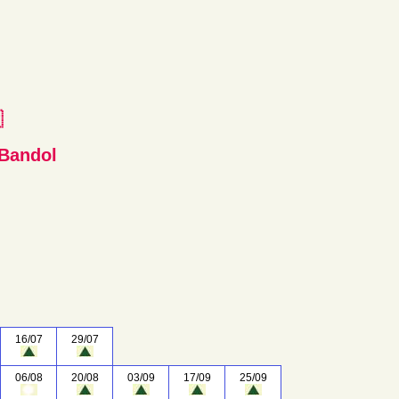
e
 Bandol
16/07
29/07
06/08
20/08
03/09
17/09
25/09