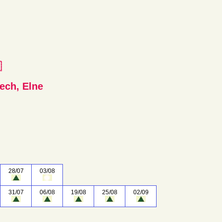
e
ech, Elne
28/07
03/08
31/07
06/08
19/08
25/08
02/09