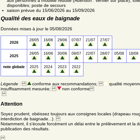
aux personnes à mobilité réduite (Attention : vérifier sur place); toil
disponibles; poste de secours
saison prévue du 15/06/2026 au 15/09/2026
Qualité des eaux de baignade
Données mises à jour le 05/08/2026
28/05
16/06
29/06
07/07
21/07
27/07
2026
28/05
16/06
30/06
08/07
22/07
28/07
05/08
18/08
2025
note globale
2025
2024
2023
2022
Légende :
conforme aux recommandations;
qualité moyenn
insuffisamment mesurée;
non conforme
Attention
Soyez prudent, obéissez toujours aux consignes locales (drapeau rou
interdiction de baignade...).
Notamment, il s'écoule forcément un délai entre le prélèvement et la d
publication des résultats.