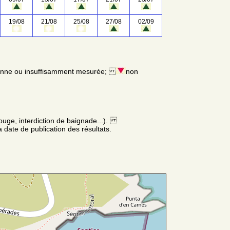
19/08
21/08
25/08
27/08
02/09
enne ou insuffisamment mesurée;
non
ouge, interdiction de baignade...).
 date de publication des résultats.