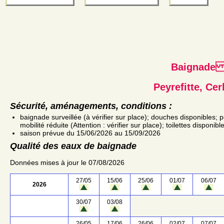
Baignad
Peyrefitte, Cer
Sécurité, aménagements, conditions :
baignade surveillée (à vérifier sur place); douches disponibles;
mobilité réduite (Attention : vérifier sur place); toilettes disponi
saison prévue du 15/06/2026 au 15/09/2026
Qualité des eaux de baignade
Données mises à jour le 07/08/2026
27/05
15/06
25/06
01/07
06/07
2026
30/07
03/08
26/05
17/06
26/06
02/07
07/07