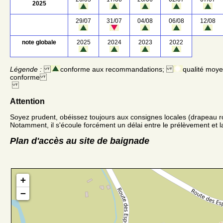
2025
29/07
31/07
04/08
06/08
12/08
note globale
2025
2024
2023
2022
Légende :
conforme aux recommandations;
qualité moy
conforme
Attention
Soyez prudent, obéissez toujours aux consignes locales (drapeau r
Notamment, il s'écoule forcément un délai entre le prélèvement et la
Plan d'accès au site de baignade
+
−