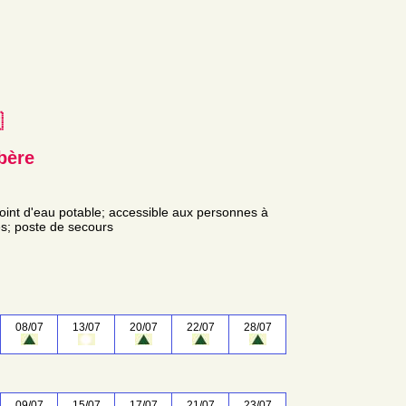
e
bère
 point d'eau potable; accessible aux personnes à
bles; poste de secours
08/07
13/07
20/07
22/07
28/07
09/07
15/07
17/07
21/07
23/07