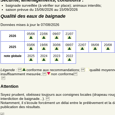
baignade surveillée (à vérifier sur place); animaux interdits;
saison prévue du 15/06/2026 au 15/09/2026
Qualité des eaux de baignade
Données mises à jour le 07/08/2026
05/06
22/06
09/07
21/07
2026
03/06
19/06
30/06
08/07
22/07
06/08
20/08
2025
note globale
2025
2024
2023
2022
Légende :
conforme aux recommandations;
qualité moyenn
insuffisamment mesurée;
non conforme
Attention
Soyez prudent, obéissez toujours aux consignes locales (drapeau rou
interdiction de baignade...).
Notamment, il s'écoule forcément un délai entre le prélèvement et la d
publication des résultats.