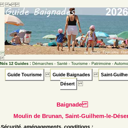
<
Nos 12 Guides :
Démarches - Santé - Tourisme - Patrimoine - Automo
Guide Tourisme
Guide Baignades
Saint-Guilhe
Désert
Baignade
Moulin de Brunan, Saint-Guilhem-le-Déser
Sécurité, aménagements, conditions :