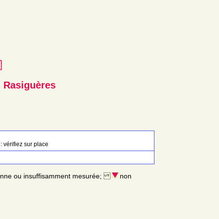
e
, Rasiguères
: vérifiez sur place
enne ou insuffisamment mesurée;
non