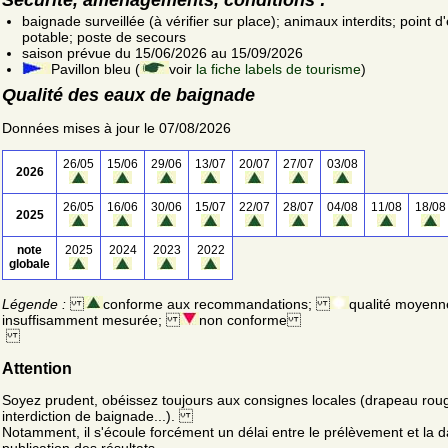
baignade surveillée (à vérifier sur place); animaux interdits; point d
potable; poste de secours
saison prévue du 15/06/2026 au 15/09/2026
Pavillon bleu (
voir
la fiche labels de tourisme
)
Qualité des eaux de baignade
Données mises à jour le 07/08/2026
26/05
15/06
29/06
13/07
20/07
27/07
03/08
2026
26/05
16/06
30/06
15/07
22/07
28/07
04/08
11/08
18/08
2025
note
2025
2024
2023
2022
globale
Légende :
conforme aux recommandations;
qualité moyenn
insuffisamment mesurée;
non conforme
Attention
Soyez prudent, obéissez toujours aux consignes locales (drapeau rou
interdiction de baignade...).
Notamment, il s'écoule forcément un délai entre le prélèvement et la d