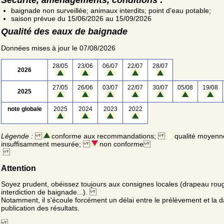
baignade non surveillée; animaux interdits; point d'eau potable;
saison prévue du 15/06/2026 au 15/09/2026
Qualité des eaux de baignade
Données mises à jour le 07/08/2026
28/05
23/06
06/07
22/07
28/07
2026
27/05
26/06
03/07
22/07
30/07
05/08
19/08
2025
note globale
2025
2024
2023
2022
Légende :
conforme aux recommandations;
qualité moyenn
insuffisamment mesurée;
non conforme
Attention
Soyez prudent, obéissez toujours aux consignes locales (drapeau rou
interdiction de baignade...).
Notamment, il s'écoule forcément un délai entre le prélèvement et la d
publication des résultats.