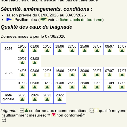
Sécurité, aménagements, conditions :
saison prévue du 01/06/2026 au 30/09/2026
Pavillon bleu (
voir
la fiche labels de tourisme
)
Qualité des eaux de baignade
Données mises à jour le 07/08/2026
19/05
01/06
10/06
19/06
22/06
25/06
02/07
08/07
16/07
2026
29/07
03/08
14/05
03/06
12/06
16/06
25/06
30/06
03/07
07/07
17/07
2025
01/08
06/08
14/08
20/08
25/08
28/08
03/09
11/09
17/09
note
2025
2024
2023
2022
globale
Légende :
conforme aux recommandations;
qualité moyenn
insuffisamment mesurée;
non conforme