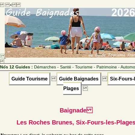
<
Nos 12 Guides :
Démarches - Santé - Tourisme - Patrimoine - Automo
Guide Tourisme
Guide Baignades
Six-Fours-
Plages
Baignade
Les Roches Brunes, Six-Fours-les-Plage
Nouveau :
en direct, la webcam au bas de cette page