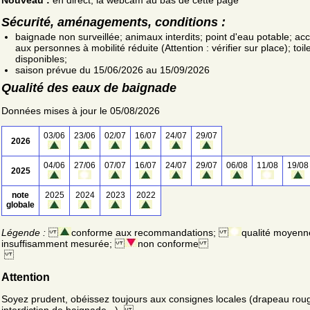
Sécurité, aménagements, conditions :
baignade non surveillée; animaux interdits; point d'eau potable; ac
aux personnes à mobilité réduite (Attention : vérifier sur place); toil
disponibles;
saison prévue du 15/06/2026 au 15/09/2026
Qualité des eaux de baignade
Données mises à jour le 05/08/2026
03/06
23/06
02/07
16/07
24/07
29/07
2026
04/06
27/06
07/07
16/07
24/07
29/07
06/08
11/08
19/08
2025
note
2025
2024
2023
2022
globale
Légende :
conforme aux recommandations;
qualité moyenn
insuffisamment mesurée;
non conforme
Attention
Soyez prudent, obéissez toujours aux consignes locales (drapeau rou