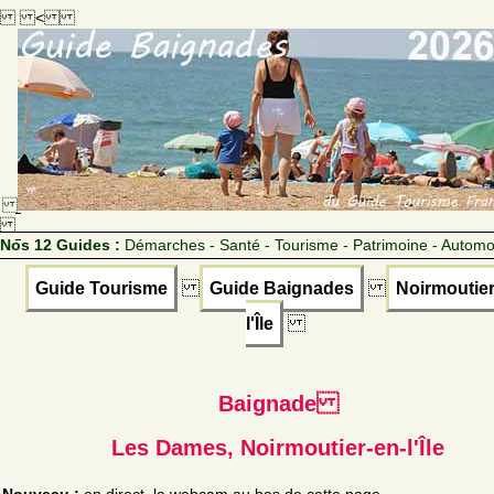
<
Nos 12 Guides :
Démarches - Santé - Tourisme - Patrimoine - Automo
Guide Tourisme
Guide Baignades
Noirmoutier
l'Île
Baignade
Les Dames, Noirmoutier-en-l'Île
Nouveau :
en direct, la webcam au bas de cette page