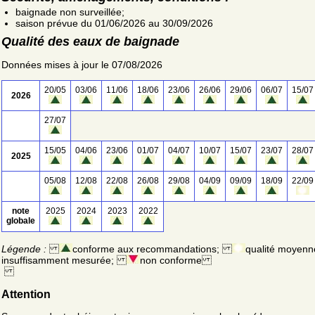
baignade non surveillée;
saison prévue du 01/06/2026 au 30/09/2026
Qualité des eaux de baignade
Données mises à jour le 07/08/2026
20/05
03/06
11/06
18/06
23/06
26/06
29/06
06/07
15/07
2026
27/07
15/05
04/06
23/06
01/07
04/07
10/07
15/07
23/07
28/07
2025
05/08
12/08
22/08
26/08
29/08
04/09
09/09
18/09
22/09
note
2025
2024
2023
2022
globale
Légende :
conforme aux recommandations;
qualité moyenn
insuffisamment mesurée;
non conforme
Attention