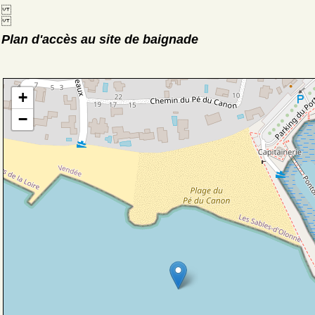
Plan d'accès au site de baignade
+
−