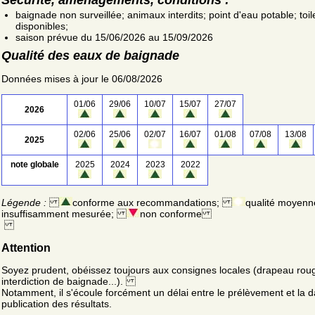
baignade non surveillée; animaux interdits; point d'eau potable; toil
disponibles;
saison prévue du 15/06/2026 au 15/09/2026
Qualité des eaux de baignade
Données mises à jour le 06/08/2026
01/06
29/06
10/07
15/07
27/07
2026
02/06
25/06
02/07
16/07
01/08
07/08
13/08
2025
note globale
2025
2024
2023
2022
Légende :
conforme aux recommandations;
qualité moyenn
insuffisamment mesurée;
non conforme
Attention
Soyez prudent, obéissez toujours aux consignes locales (drapeau rou
interdiction de baignade...).
Notamment, il s'écoule forcément un délai entre le prélèvement et la d
publication des résultats.