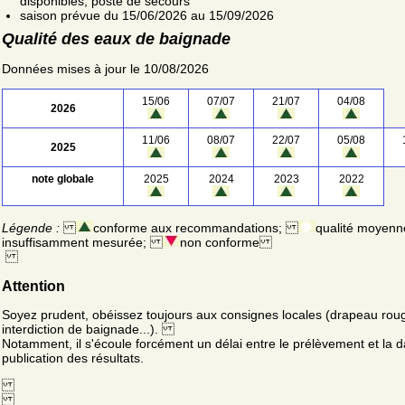
disponibles; poste de secours
saison prévue du 15/06/2026 au 15/09/2026
Qualité des eaux de baignade
Données mises à jour le 10/08/2026
15/06
07/07
21/07
04/08
2026
11/06
08/07
22/07
05/08
2025
note globale
2025
2024
2023
2022
Légende :
conforme aux recommandations;
qualité moyenn
insuffisamment mesurée;
non conforme
Attention
Soyez prudent, obéissez toujours aux consignes locales (drapeau rou
interdiction de baignade...).
Notamment, il s'écoule forcément un délai entre le prélèvement et la d
publication des résultats.