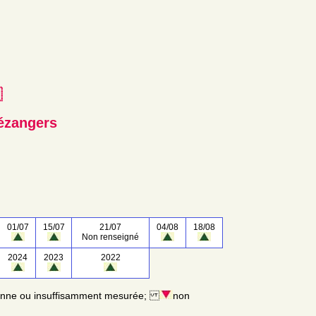
e
ézangers
01/07
15/07
21/07
04/08
18/08
Non renseigné
2024
2023
2022
enne ou insuffisamment mesurée;
non