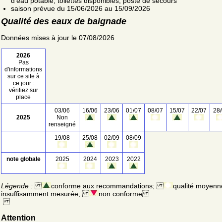
d'eau potable; toilettes disponibles; poste de secours
saison prévue du 15/06/2026 au 15/09/2026
Qualité des eaux de baignade
Données mises à jour le 07/08/2026
2026
Pas
d'informations
sur ce site à
ce jour :
vérifiez sur
place
03/06
16/06
23/06
01/07
08/07
15/07
22/07
28
2025
Non
renseigné
19/08
25/08
02/09
08/09
note globale
2025
2024
2023
2022
Légende :
conforme aux recommandations;
qualité moyenn
insuffisamment mesurée;
non conforme
Attention