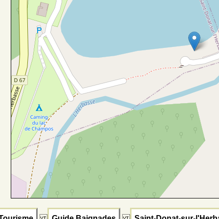
Tourisme
Guide Baignades
Saint-Donat-sur-l'Her