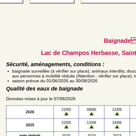
Baignad
Lac de Champos Herbasse, Saint
Sécurité, aménagements, conditions :
baignade surveillée (à vérifier sur place); animaux interdits; dou
aux personnes à mobilité réduite (Attention : vérifier sur place); 
saison prévue du 01/06/2026 au 30/08/2026
Qualité des eaux de baignade
Données mises à jour le 07/08/2026
22/05
08/06
22/06
2026
22/05
13/06
24/06
2025
note globale
2025
2024
2023