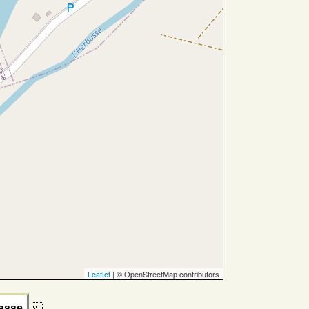
Leaflet
| © OpenStreetMap contributors
basse