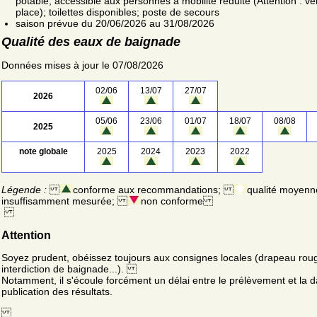
potable; accessible aux personnes à mobilité réduite (Attention : vér
place); toilettes disponibles; poste de secours
saison prévue du 20/06/2026 au 31/08/2026
Qualité des eaux de baignade
Données mises à jour le 07/08/2026
02/06
13/07
27/07
2026
05/06
23/06
01/07
18/07
08/08
2025
note globale
2025
2024
2023
2022
Légende :
conforme aux recommandations;
qualité moyenn
insuffisamment mesurée;
non conforme
Attention
Soyez prudent, obéissez toujours aux consignes locales (drapeau rou
interdiction de baignade...).
Notamment, il s'écoule forcément un délai entre le prélèvement et la d
publication des résultats.