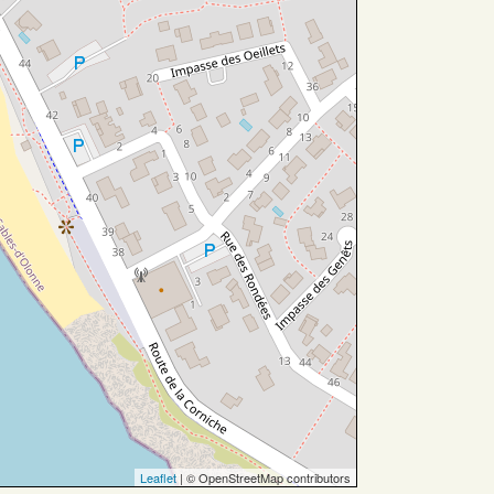
Leaflet
| © OpenStreetMap contributors