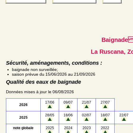
Baignad
La Ruscana, Z
Sécurité, aménagements, conditions :
baignade non surveillée;
saison prévue du 15/06/2026 au 21/09/2026
Qualité des eaux de baignade
Données mises à jour le 06/08/2026
17/06
09/07
21/07
27/07
2026
28/05
18/06
02/07
18/07
22/07
2025
note globale
2025
2024
2023
2022