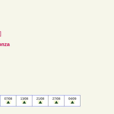
e
onza
07/08
13/08
21/08
27/08
04/09