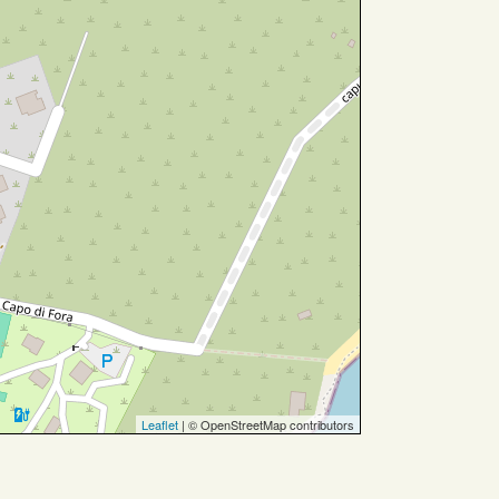
Leaflet
| © OpenStreetMap contributors