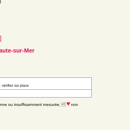
e
Faute-sur-Mer
: vérifiez sur place
enne ou insuffisamment mesurée;
non