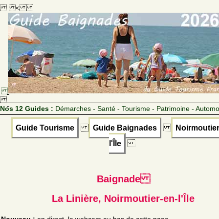
<
Nos 12 Guides :
Démarches - Santé - Tourisme - Patrimoine - Automo
Guide Tourisme
Guide Baignades
Noirmoutier
l'Île
Baignade
La Linière, Noirmoutier-en-l'Île
Nouveau :
en direct, la webcam au bas de cette page