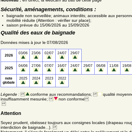
Sécurité, aménagements, conditions :
baignade non surveillée; animaux interdits; accessible aux personn
mobilité réduite (Attention : vérifier sur place);
saison prévue du 15/06/2026 au 15/09/2026
Qualité des eaux de baignade
Données mises à jour le 07/08/2026
03/06
23/06
02/07
24/07
29/07
2026
04/06
27/06
07/07
16/07
24/07
29/07
06/08
11/08
19/08
2025
note
2025
2024
2023
2022
globale
Légende :
conforme aux recommandations;
qualité moyenn
insuffisamment mesurée;
non conforme
Attention
Soyez prudent, obéissez toujours aux consignes locales (drapeau rou
interdiction de baignade...).