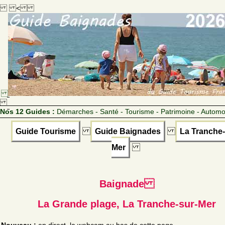
<
Nos 12 Guides :
Démarches - Santé - Tourisme - Patrimoine - Automo
Guide Tourisme
Guide Baignades
La Tranche-
Mer
Baignade
La Grande plage, La Tranche-sur-Mer
Nouveau :
en direct, la webcam au bas de cette page