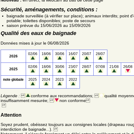
Sécurité, aménagements, conditions :
baignade surveillée (à vérifier sur place); animaux interdits; point d
potable; toilettes disponibles; poste de secours
saison prévue du 15/06/2026 au 15/09/2026
Qualité des eaux de baignade
Données mises à jour le 06/08/2026
02/06
18/06
30/06
16/07
20/07
28/07
2026
02/06
18/06
30/06
23/07
28/07
07/08
21/08
26/08
2025
note globale
2025
2024
2023
2022
Légende :
conforme aux recommandations;
qualité moyenn
insuffisamment mesurée;
non conforme
Attention
Soyez prudent, obéissez toujours aux consignes locales (drapeau rou
interdiction de baignade...).