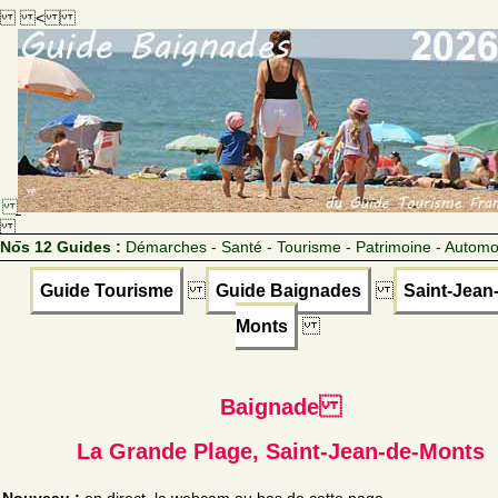
<
Nos 12 Guides :
Démarches - Santé - Tourisme - Patrimoine - Automo
Guide Tourisme
Guide Baignades
Saint-Jean
Monts
Baignade
La Grande Plage, Saint-Jean-de-Monts
Nouveau :
en direct, la webcam au bas de cette page