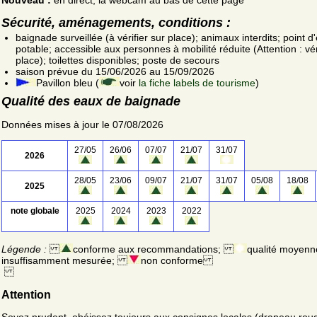
Sécurité, aménagements, conditions :
baignade surveillée (à vérifier sur place); animaux interdits; point d
potable; accessible aux personnes à mobilité réduite (Attention : vér
place); toilettes disponibles; poste de secours
saison prévue du 15/06/2026 au 15/09/2026
Pavillon bleu (
voir
la fiche labels de tourisme
)
Qualité des eaux de baignade
Données mises à jour le 07/08/2026
27/05
26/06
07/07
21/07
31/07
2026
28/05
23/06
09/07
21/07
31/07
05/08
18/08
2025
note globale
2025
2024
2023
2022
Légende :
conforme aux recommandations;
qualité moyenn
insuffisamment mesurée;
non conforme
Attention