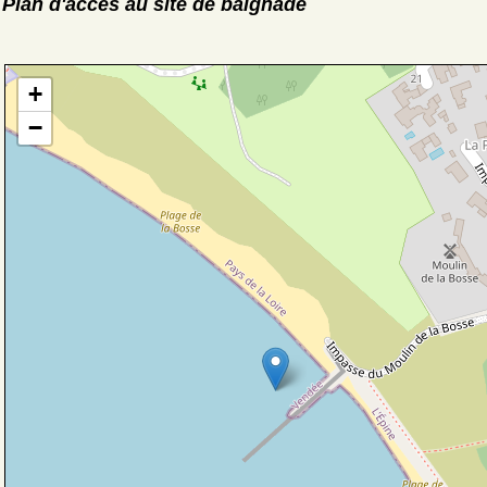
Plan d'accès au site de baignade
+
−