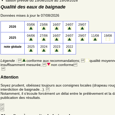
saison prévue du 15/06/2026 au 15/09/2026
Qualité des eaux de baignade
Données mises à jour le 07/08/2026
03/06
23/06
16/07
24/07
29/07
2026
04/06
27/06
16/07
24/07
29/07
11/08
19/08
2025
note globale
2025
2024
2023
2022
Légende :
conforme aux recommandations;
qualité moyenn
insuffisamment mesurée;
non conforme
Attention
Soyez prudent, obéissez toujours aux consignes locales (drapeau rou
interdiction de baignade...).
Notamment, il s'écoule forcément un délai entre le prélèvement et la d
publication des résultats.