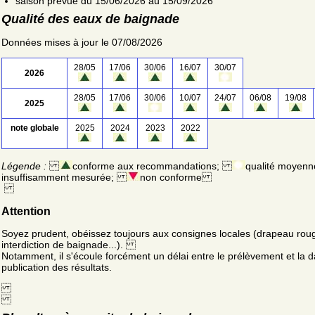
saison prévue du 15/06/2026 au 15/09/2026
Qualité des eaux de baignade
Données mises à jour le 07/08/2026
28/05
17/06
30/06
16/07
30/07
2026
28/05
17/06
30/06
10/07
24/07
06/08
19/08
2025
note globale
2025
2024
2023
2022
Légende :
conforme aux recommandations;
qualité moyenn
insuffisamment mesurée;
non conforme
Attention
Soyez prudent, obéissez toujours aux consignes locales (drapeau rou
interdiction de baignade...).
Notamment, il s'écoule forcément un délai entre le prélèvement et la d
publication des résultats.