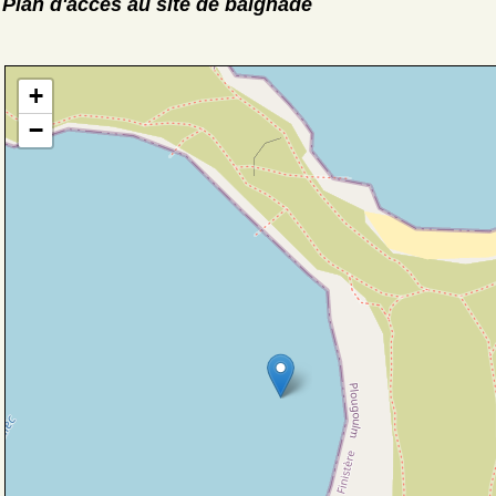
Plan d'accès au site de baignade
+
−