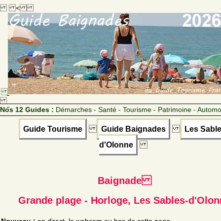
<
Nos 12 Guides :
Démarches - Santé - Tourisme - Patrimoine - Automo
Guide Tourisme
Guide Baignades
Les Sable
d'Olonne
Baignade
Grande plage - Horloge, Les Sables-d'Olon
Nouveau :
en direct, la webcam au bas de cette page