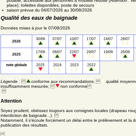
potable; accessible aux personnes à mobilité réduite (Attention : vér
place); toilettes disponibles; poste de secours
saison prévue du 04/07/2026 au 30/08/2026
Qualité des eaux de baignade
Données mises à jour le 07/08/2026
30/06
07/07
10/07
17/07
24/07
28/07
2026
17/06
08/07
22/07
29/07
19/08
26/08
2025
note globale
2025
2024
2023
2022
Légende :
conforme aux recommandations;
qualité moyenn
insuffisamment mesurée;
non conforme
Attention
Soyez prudent, obéissez toujours aux consignes locales (drapeau rou
interdiction de baignade...).
Notamment, il s'écoule forcément un délai entre le prélèvement et la d
publication des résultats.