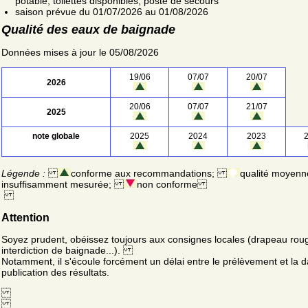
potable; toilettes disponibles; poste de secours
saison prévue du 01/07/2026 au 01/08/2026
Qualité des eaux de baignade
Données mises à jour le 05/08/2026
19/06
07/07
20/07
2026
20/06
07/07
21/07
2025
note globale
2025
2024
2023
Légende :
conforme aux recommandations;
qualité moyenn
insuffisamment mesurée;
non conforme
Attention
Soyez prudent, obéissez toujours aux consignes locales (drapeau rou
interdiction de baignade...).
Notamment, il s'écoule forcément un délai entre le prélèvement et la d
publication des résultats.