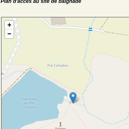
Plan d'accès au site de baignade
+
−