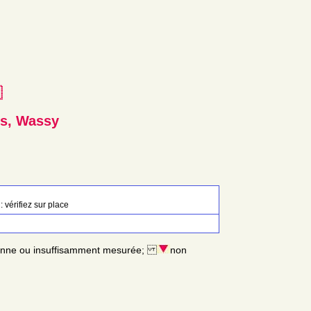
e
es, Wassy
: vérifiez sur place
enne ou insuffisamment mesurée;
non