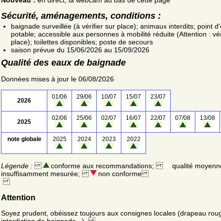
Sécurité, aménagements, conditions :
baignade surveillée (à vérifier sur place); animaux interdits; point d
potable; accessible aux personnes à mobilité réduite (Attention : vér
place); toilettes disponibles; poste de secours
saison prévue du 15/06/2026 au 15/09/2026
Qualité des eaux de baignade
Données mises à jour le 06/08/2026
01/06
29/06
10/07
15/07
23/07
2026
02/06
25/06
02/07
16/07
22/07
07/08
13/08
2025
note globale
2025
2024
2023
2022
Légende :
conforme aux recommandations;
qualité moyenn
insuffisamment mesurée;
non conforme
Attention
Soyez prudent, obéissez toujours aux consignes locales (drapeau rou