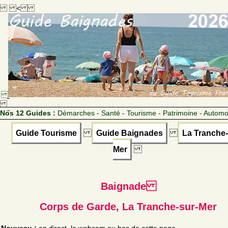
<
Nos 12 Guides :
Démarches - Santé - Tourisme - Patrimoine - Automo
Guide Tourisme
Guide Baignades
La Tranche-
Mer
Baignade
Corps de Garde, La Tranche-sur-Mer
Nouveau :
en direct, la webcam au bas de cette page