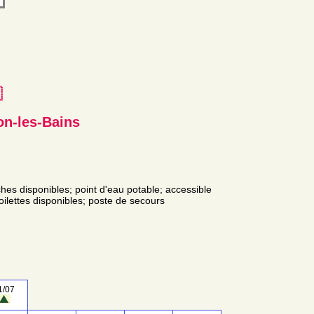
e
on-les-Bains
ches disponibles; point d'eau potable; accessible
toilettes disponibles; poste de secours
1/07