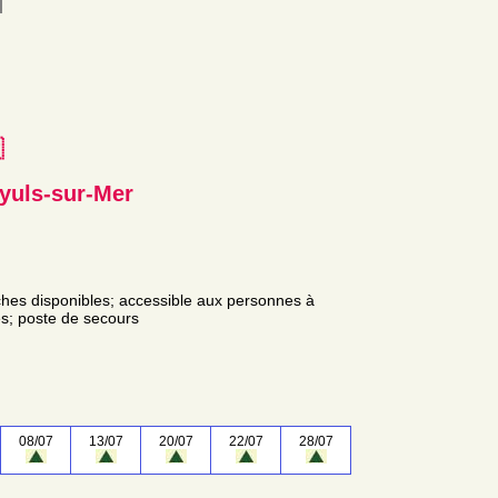
e
yuls-sur-Mer
ouches disponibles; accessible aux personnes à
bles; poste de secours
08/07
13/07
20/07
22/07
28/07