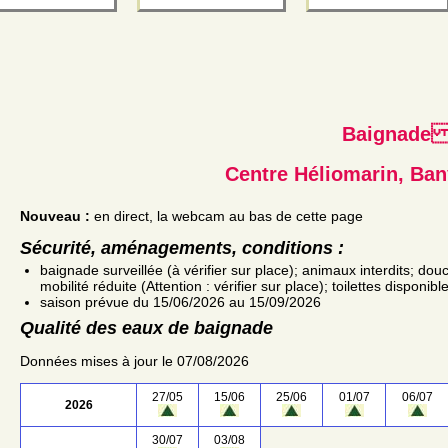
Baignad
Centre Héliomarin, Ban
Nouveau :
en direct, la webcam au bas de cette page
Sécurité, aménagements, conditions :
baignade surveillée (à vérifier sur place); animaux interdits; d
mobilité réduite (Attention : vérifier sur place); toilettes disponi
saison prévue du 15/06/2026 au 15/09/2026
Qualité des eaux de baignade
Données mises à jour le 07/08/2026
27/05
15/06
25/06
01/07
06/07
2026
30/07
03/08