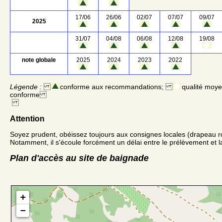
17/06
26/06
02/07
07/07
09/07
2025
31/07
04/08
06/08
12/08
19/08
note globale
2025
2024
2023
2022
Légende :
conforme aux recommandations;
qualité moy
conforme
Attention
Soyez prudent, obéissez toujours aux consignes locales (drapeau r
Notamment, il s'écoule forcément un délai entre le prélèvement et la
Plan d'accès au site de baignade
+
−