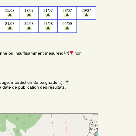
15/07
17/07
21/07
23/07
29/07
21/08
25/08
27/08
02/09
enne ou insuffisamment mesurée;
non
ouge, interdiction de baignade...).
 date de publication des résultats.