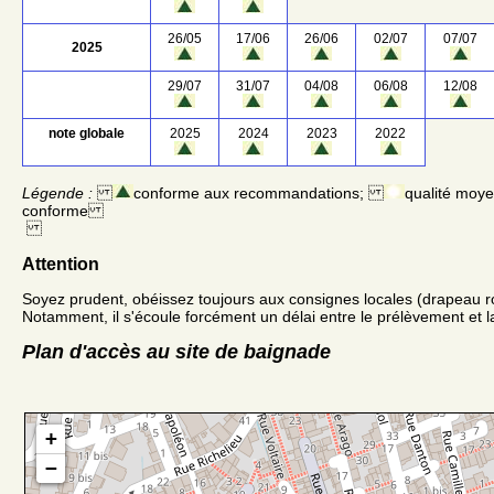
26/05
17/06
26/06
02/07
07/07
2025
29/07
31/07
04/08
06/08
12/08
note globale
2025
2024
2023
2022
Légende :
conforme aux recommandations;
qualité moy
conforme
Attention
Soyez prudent, obéissez toujours aux consignes locales (drapeau r
Notamment, il s'écoule forcément un délai entre le prélèvement et la
Plan d'accès au site de baignade
+
−